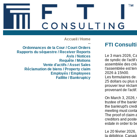
Accueil / Home
--
FTI Consulti
Ordonnances de la Cour / Court Orders
Rapports du séquestre / Receiver Reports
Le 3 mars 2026, Ca
Avis / Notices
de syndic de l'actif
Requête / Motions
assemblée des créan
Vente d'actifs / Asset Sales
l'assemblée est ten
Réclamation de biens / Property claim
2026 à 15h00.
Employés / Employees
Les formulaires de 
Faillite / Bankruptcy
25 dollars ou plus 
prouver leur réclama
provenant de l'actif.
On March 3, 2026, 
trustee of the bankr
the bankrupt's cred
meeting must contac
The proof of claim 
creditors and poste
estate in order to b
Le 20 février 2026,
la débitrice, Cana