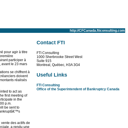
http://CFCanada.fticonsulting.com
Contact FTI
 pour agir à titre
FTI Consulting
 première
1000 Sherbrooke Street West
rant participer à
Suite 915
e, avant le 23 mars
Montreal, Québec, H3A 3G4
tions se chiffrent à
Useful Links
 créanciers doivent
s montants réalisés
FTI Consulting
Office of the Superintendent of Bankruptcy Canada
nted to act as
he first meeting of
ticipate in the
:00 p.m.
ll be sent to
 bankruptâ€™s
 vente des actifs de
rciale, a rendu une