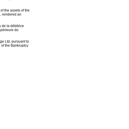
of the assets of the
n, rendered an
 de la débitrice
upérieure du
ge Ltd. pursuant to
 of the Bankruptcy