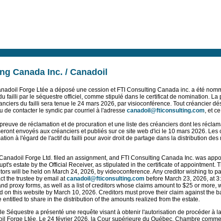
ng Canada Inc. / Canadoil
nadoil Forge Ltée a déposé une cession et FTI Consulting Canada inc. a été nommé
 du failli par le séquestre officiel, comme stipulé dans le certificat de nomination. La
ciers du failli sera tenue le 24 mars 2026, par visioconférence. Tout créancier dési
u de contacter le syndic par courriel à l'adresse
canadoil@fticonsulting.com
, et c
preuve de réclamation et de procuration et une liste des créanciers dont les réclama
seront envoyés aux créanciers et publiés sur ce site web d'ici le 10 mars 2026. Les
tion à l'égard de l'actif du failli pour avoir droit de partage dans la distribution de
Canadoil Forge Ltd. filed an assignment, and FTI Consulting Canada Inc. was appoi
upt's estate by the Official Receiver, as stipulated in the certificate of appointment. T
itors will be held on March 24, 2026, by videoconference. Any creditor wishing to par
t the trustee by email at
canadoil@fticonsulting.com
before March 23, 2026, at 3
and proxy forms, as well as a list of creditors whose claims amount to $25 or more, wi
d on this website by March 10, 2026. Creditors must prove their claim against the
e entitled to share in the distribution of the amounts realized from the estate.
 le Séquestre a présenté une requête visant à obtenir l'autorisation de procéder à la
doil Forge Ltée. Le 24 février 2026, la Cour supérieure du Québec, Chambre comme