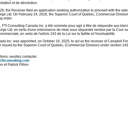
bation et de dévolution.
6, the Receiver filed an application seeking authorization to proceed with the sale 
orge Ltd. On February 24, 2026, the Superior Court of Québec, Commercial Divisio
g order.
 FTI Consulting Canada inc. a été nommée pour agir à titre de séquestre aux biens
orge Ltd. en vertu d'une ordonnance de mise sous séquestre rendue par la Cour s
erciale, en vertu de l'article 243 de la Loi sur la faillite et l'insolvabilité.
da Inc. was appointed, on October 16, 2025, to act as the receiver of Canadoil For
r issued by the Superior Court of Quebec, (Commercial Division) under section 243
ions, veuillez contacter:
fticonsulting.com
n et Patrick Fillion