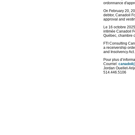
ordonnance d'appro
On February 20, 202
debtor, Canadoil F
approval and vestin
Le 16 octobre 2025,
intimée Canadoil F
Québec, chambre comm
FTI Consulting Cana
a receivership orde
and Insolvency Act.
Pour plus d’informat
Courriel:
canadoil@
Jordan Ouellet-Arijo
514.446.5106