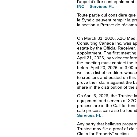
l’appel d’offre sont également 
INC. - Services FL
.
Toute partie qui considère que
le Syndic peuvent remplir la p
la section « Preuve de réclama
On March 31, 2026, X2O Media 
Consulting Canada Inc. was app
estate by the Official Receiver, 
appointment. The first meeting 
April 21, 2026, by videoconfere
the meeting must contact the t
before April 20, 2026, at 3:00 
well as a list of creditors who
to creditors and posted on this
prove their claim against the ba
share in the distribution of th
On April 6, 2026, the Trustee l
equipment and servers of X2O 
process are in the Call for tend
sale process can also be found
Services FL
.
Any party that believes propert
Trustee may file a proof of clai
Claim for Property" section.