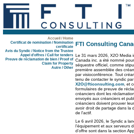
Accueil / Home
Certificat de nomination / Nomination
FTI Consulting Canad
certificate
Avis du Syndic / Notice from the Trustee
Appel d'offres / Call for tenders
Le 31 mars 2026, X2O Media in
Preuve de réclamation de bien / Proof of
Canada inc. a été nommé pour agi
Claim for Property
séquestre officiel, comme stipu
Autre / Other
première assemblée des créancie
par visioconférence. Tout créan
tenu de contacter le syndic par
X2O@fticonsulting.com
, et 
formulaires de preuve de récla
créanciers dont les réclamation
envoyés aux créanciers et publi
créanciers doivent prouver leur 
avoir droit de partage dans la 
de l'actif.
Le 6 avril 2026, le Syndic a lan
l’équipement et aux serveurs 
d’offre sont dans la section App